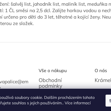
žení: šalvěj list, jahodník list, maliník list, meduňka 
tí: 1 ČL směsi na 2,5 dcl. Zalijte horkou vodou a nec
í určeno pro děti do 3 let, těhotné a kojící ženy. Neu
terou ze složek.
Vše o nákupu
O nás
Obchodní
Krámek
vapalice
@
em
podmínky
z
O Reza
Podmínky ochrany
235858
používá soubory cookie. Dalším procházením tohoto
osobních údajů
ujete souhlas s jejich používáním.. Více informací