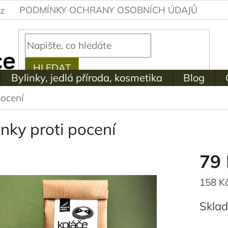
PODMÍNKY OCHRANY OSOBNÍCH ÚDAJŮ
z
HLEDAT
Bylinky, jedlá příroda, kosmetika
Blog
pocení
inky proti pocení
79 
Měrná
158 Kč
cena:
Skla