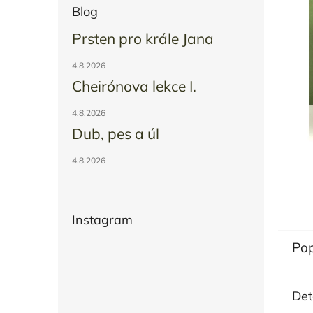
Blog
p
a
Prsten pro krále Jana
n
4.8.2026
e
Cheirónova lekce I.
l
4.8.2026
Dub, pes a úl
4.8.2026
Instagram
Pop
Det