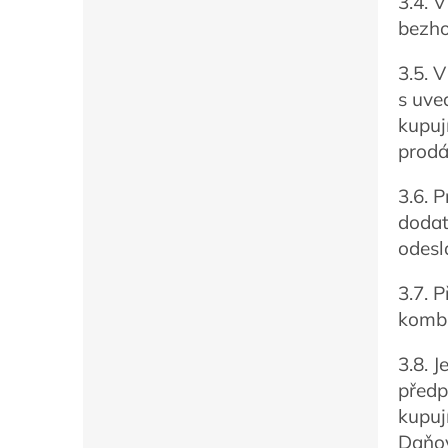
3.4. 
bezho
3.5. 
s uve
kupuj
prodá
3.6. 
dodat
odesl
3.7. 
kombi
3.8. 
předp
kupuj
Daňov