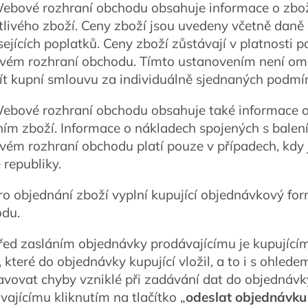
Webové rozhraní obchodu obsahuje informace o zboží
tlivého zboží. Ceny zboží jsou uvedeny včetně daně
sejících poplatků. Ceny zboží zůstávají v platnosti 
ém rozhraní obchodu. Tímto ustanovením není om
ít kupní smlouvu za individuálně sjednaných podmí
Webové rozhraní obchodu obsahuje také informace o
ím zboží. Informace o nákladech spojených s bale
ém rozhraní obchodu platí pouze v případech, kdy 
 republiky.
Pro objednání zboží vyplní kupující objednávkový f
du.
Před zasláním objednávky prodávajícímu je kupujíc
, které do objednávky kupující vložil, a to i s ohled
avovat chyby vzniklé při zadávání dat do objednávk
vajícímu kliknutím na tlačítko „
odeslat objednávku