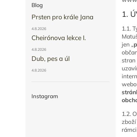
Blog
p
1. 
a
Prsten pro krále Jana
n
1.1. 
4.8.2026
e
Matuš
Cheirónova lekce I.
l
jen „
p
4.8.2026
občan
Dub, pes a úl
stran
uzaví
4.8.2026
inter
webov
strán
Instagram
obch
1.2. 
zboží
rámci