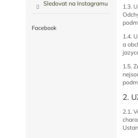
Sledovat na Instagramu
1.3. 
Odchy
podmí
Facebook
1.4. 
a obc
jazyc
1.5. 
nejso
podmí
2. 
2.1. 
chara
Ustan