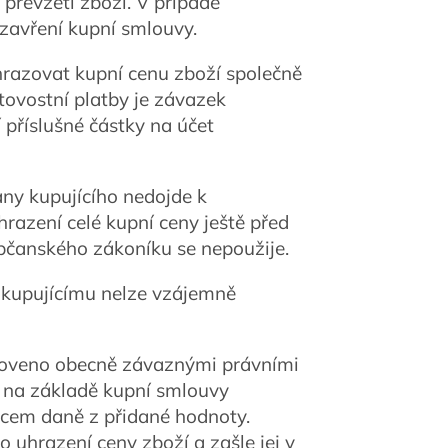
i převzetí zboží. V případě
uzavření kupní smlouvy.
uhrazovat kupní cenu zboží společně
tovostní platby je závazek
 příslušné částky na účet
rany kupujícího nedojde k
razení celé kupní ceny ještě před
bčanského zákoníku se nepoužije.
m kupujícímu nelze vzájemně
tanoveno obecně závaznými právními
h na základě kupní smlouvy
átcem daně z přidané hodnoty.
 uhrazení ceny zboží a zašle jej v