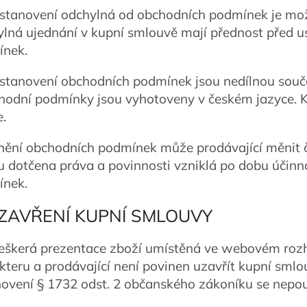
Ustanovení odchylná od obchodních podmínek je mož
lná ujednání v kupní smlouvě mají přednost před 
nek.
Ustanovení obchodních podmínek jsou nedílnou souč
hodní podmínky jsou vyhotoveny v českém jazyce. K
e.
Znění obchodních podmínek může prodávající měnit 
u dotčena práva a povinnosti vzniklá po dobu účinn
nek.
UZAVŘENÍ KUPNÍ SMLOUVY
Veškerá prezentace zboží umístěná ve webovém rozh
kteru a prodávající není povinen uzavřít kupní smlo
ovení § 1732 odst. 2 občanského zákoníku se nepou