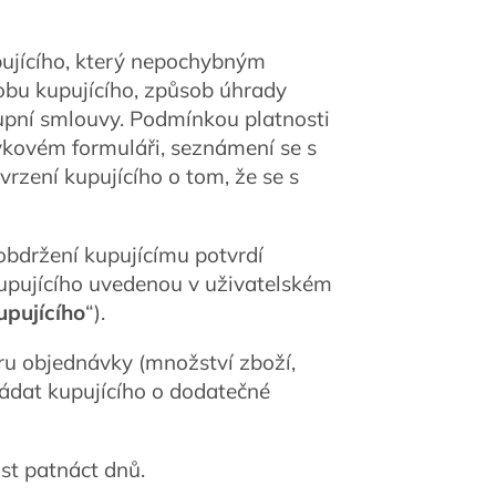
pujícího, který nepochybným
obu kupujícího, způsob úhrady
upní smlouvy. Podmínkou platnosti
vkovém formuláři, seznámení se s
zení kupujícího o tom, že se s
obdržení kupujícímu potvrdí
kupujícího uvedenou v uživatelském
upujícího
“).
eru objednávky (množství zboží,
ádat kupujícího o dodatečné
st patnáct dnů.