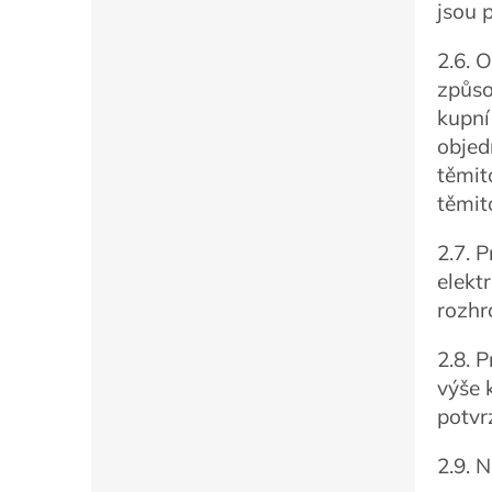
jsou 
2.6. 
způso
kupní
objed
těmit
těmit
2.7. 
elekt
rozhr
2.8. 
výše 
potvr
2.9. 