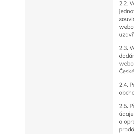
2.2. 
jedno
souvi
webov
uzavř
2.3. 
dodán
webov
České
2.4. 
obcho
2.5. 
údaje
a opr
prodá