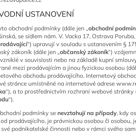
ÚVODNÍ USTANOVENÍ
Tyto obchodní podmínky (dále jen „
obchodní podmín
inská, se sídlem nám. V. Vacka 17, Ostrava Poruba, i
rodávající
“) upravují v souladu s ustanovením § 175
ský zákoník (dále jen „
občanský zákoník
“) vzájemn
 vzniklé v souvislosti nebo na základě kupní smlouvy
rané mezi prodávajícím a jinou fyzickou osobou (dál
netového obchodu prodávajícího. Internetový obcho
é stránce umístněné na internetové adrese www.rez
ka
“), a to prostřednictvím rozhraní webové stránky (
odu
“).
Obchodní podmínky se
nevztahují na případy
, kdy o
 od prodávajícího, je právnickou osobou či osobou, j
 své podnikatelské činnosti nebo v rámci svého sa