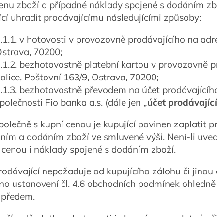
Cenu zboží a případné náklady spojené s dodáním z
ící uhradit prodávajícímu následujícími způsoby:
.1.1. v hotovosti v provozovně prodávajícího na adr
strava, 70200;
.1.2. bezhotovostně platební kartou v provozovně p
alice, Poštovní 163/9, Ostrava, 70200;
.1.3. bezhotovostně převodem na účet prodávající
polečnosti Fio banka a.s. (dále jen „
účet prodávajíc
Společně s kupní cenou je kupující povinen zaplatit 
ením a dodáním zboží ve smluvené výši. Není-li uved
 cenou i náklady spojené s dodáním zboží.
Prodávající nepožaduje od kupujícího zálohu či jino
no ustanovení čl. 4.6 obchodních podmínek ohledně 
 předem.