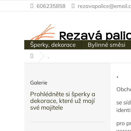
Přejít
606235858
rezavapalice@email.c
na
obsah
Šperky, dekorace
Bylinné směsi
.
Domů
P
.
o
s
Galerie
Obcho
t
Prohlédněte si šperky a
r
dekorace, které už mají
se sí
a
své majitele
ident
n
n
pro p
í
www.r