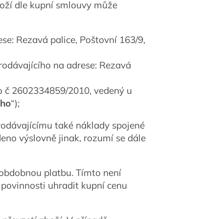
boží dle kupní smlouvy může
ese: Rezavá palice, Poštovní 163/9,
rodávajícího na adrese: Rezavá
ho č 2602334859/2010, vedený u
ího
“);
prodávajícímu také náklady spojené
eno výslovně jinak, rozumí se dále
u obdobnou platbu. Tímto není
povinnosti uhradit kupní cenu