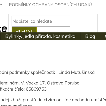
PODMÍNKY OCHRANY OSOBNÍCH ÚDAJŮ
z
HLEDAT
Bylinky, jedlá příroda, kosmetika
Blog
dní podmínky společnosti: Linda Matušinská
dlem: nám. V. Vacka 17, Ostrava Poruba
ifikační číslo: 65869753
rodej zboží prostřednictvím on-line obchodu umístě
ezavapalice.cz