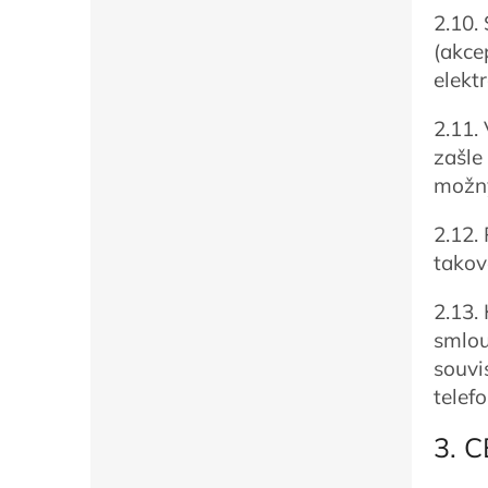
2.10.
(akce
elekt
2.11.
zašle
možný
2.12.
takov
2.13.
smlou
souvi
telef
3. 