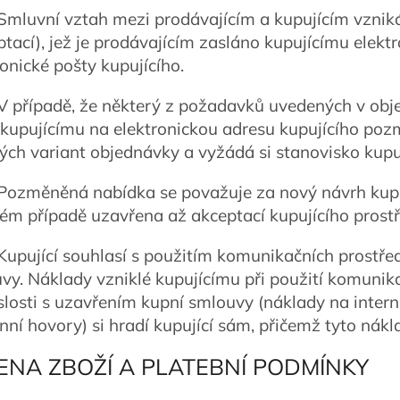
 Smluvní vztah mezi prodávajícím a kupujícím vznik
ptací), jež je prodávajícím zasláno kupujícímu elekt
ronické pošty kupujícího.
 V případě, že některý z požadavků uvedených v obj
 kupujícímu na elektronickou adresu kupujícího p
ch variant objednávky a vyžádá si stanovisko kupuj
 Pozměněná nabídka se považuje za nový návrh kupn
ém případě uzavřena až akceptací kupujícího prostř
 Kupující souhlasí s použitím komunikačních prostře
vy. Náklady vzniklé kupujícímu při použití komunik
slosti s uzavřením kupní smlouvy (náklady na intern
onní hovory) si hradí kupující sám, přičemž tyto nákl
CENA ZBOŽÍ A PLATEBNÍ PODMÍNKY