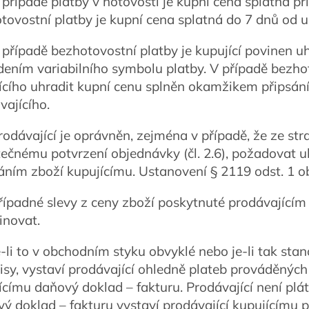
V případě platby v hotovosti je kupní cena splatná př
tovostní platby je kupní cena splatná do 7 dnů od 
V případě bezhotovostní platby je kupující povinen 
dením variabilního symbolu platby. V případě bezho
ícího uhradit kupní cenu splněn okamžikem připsání
vajícího.
Prodávající je oprávněn, zejména v případě, že ze st
ečnému potvrzení objednávky (čl. 2.6), požadovat uh
áním zboží kupujícímu. Ustanovení § 2119 odst. 1 o
Případné slevy z ceny zboží poskytnuté prodávající
novat.
Je-li to v obchodním styku obvyklé nebo je-li tak s
isy, vystaví prodávající ohledně plateb prováděnýc
ícímu daňový doklad – fakturu. Prodávající není pl
ý doklad – fakturu vystaví prodávající kupujícímu po