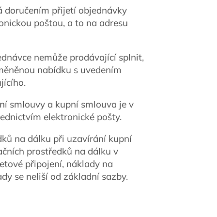
á doručením přijetí objednávky
ronickou poštou, a to na adresu
ednávce nemůže prodávající splnit,
ozměněnou nabídku s uvedením
ícího.
í smlouvy a kupní smlouva je v
ednictvím elektronické pošty.
dků na dálku při uzavírání kupní
ačních prostředků na dálku v
etové připojení, náklady na
ady se neliší od základní sazby.