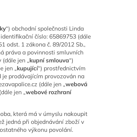
ky
“) obchodní společnosti Linda
dentifikační číslo: 65869753 (dále
1 odst. 1 zákona č. 89/2012 Sb.,
á práva a povinnosti smluvních
 (dále jen „
kupní smlouva
“)
e jen „
kupující
“) prostřednictvím
d je prodávajícím provozován na
avapalice.cz (dále jen „
webová
dále jen „
webové rozhraní
soba, která má v úmyslu nakoupit
ež jedná při objednávání zboží v
mostatného výkonu povolání.