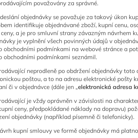
prodávajícím považovány za správné.
Odeslání objednávky se považuje za takový úkon ku
bem identifikuje objednávané zboží, kupní cenu, os
 ceny, a je pro smluvní strany závazným návrhem k
návky je vyplnění všech povinných údajů v objedná
o obchodními podmínkami na webové stránce a potvr
o obchodními podmínkami seznámil.
Prodávající neprodleně po obdržení objednávky toto 
ronickou poštou, a to na adresu elektronické pošty 
aní či v objednávce (dále jen „
elektronická adresa k
Prodávající je vždy oprávněn v závislosti na charakt
kupní ceny, předpokládané náklady na dopravu) pož
zení objednávky (například písemně či telefonicky).
Návrh kupní smlouvy ve formě objednávky má platno