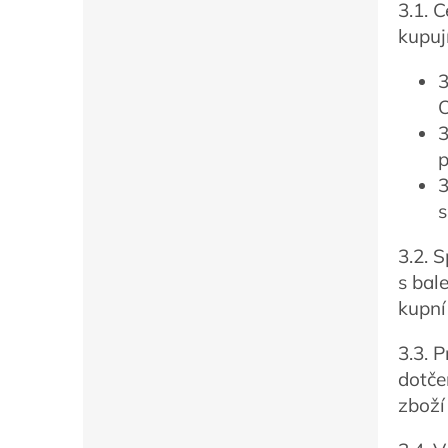
3.1. 
kupuj
3
O
3
p
3
s
3.2. 
s bal
kupní
3.3. 
dotče
zboží