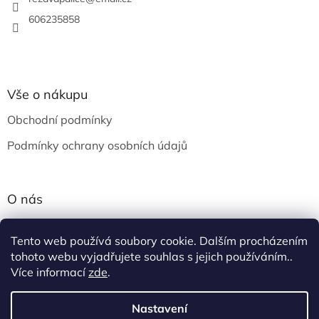
í
606235858
Vše o nákupu
Obchodní podmínky
Podmínky ochrany osobních údajů
O nás
Krámek v Ostravě
Tento web používá soubory cookie. Dalším procházením
O Rezavé palici
tohoto webu vyjadřujete souhlas s jejich používáním..
Více informací
zde
.
Nastavení
Vytvořil Shoptet