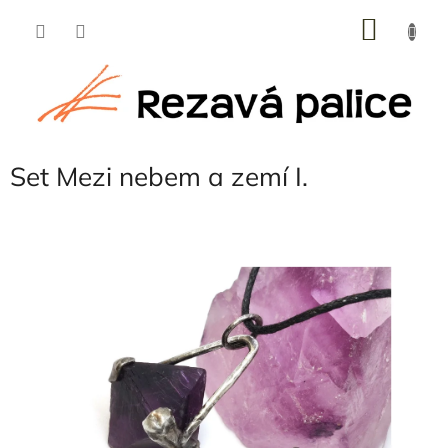
Přejít
NÁKU
na
obsah
KOŠÍK
Set Mezi nebem a zemí I.