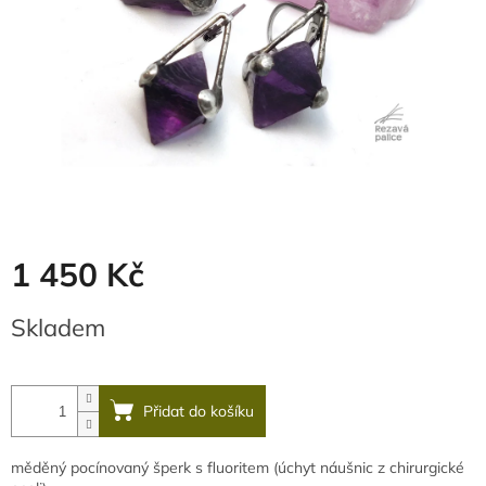
1 450 Kč
Měrná
Skladem
cena:
Přidat do košíku
měděný pocínovaný šperk s fluoritem (úchyt náušnic z chirurgické