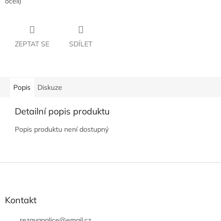
oceli)
ZEPTAT SE
SDÍLET
Popis
Diskuze
Detailní popis produktu
Popis produktu není dostupný
Z
á
p
a
Kontakt
t
rezavapalice
@
email.cz