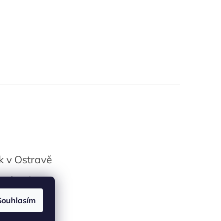
 v Ostravě
vé palici
Souhlasím