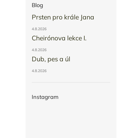
Blog
p
a
Prsten pro krále Jana
n
4.8.2026
e
Cheirónova lekce I.
l
4.8.2026
Dub, pes a úl
4.8.2026
Instagram