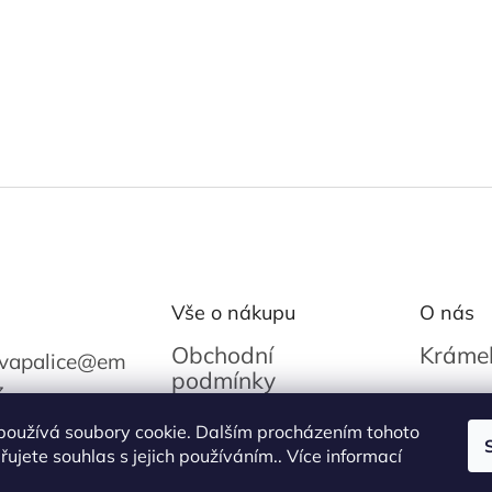
Vše o nákupu
O nás
Obchodní
Krámek
vapalice
@
em
podmínky
z
O Reza
Podmínky ochrany
235858
používá soubory cookie. Dalším procházením tohoto
osobních údajů
ujete souhlas s jejich používáním.. Více informací