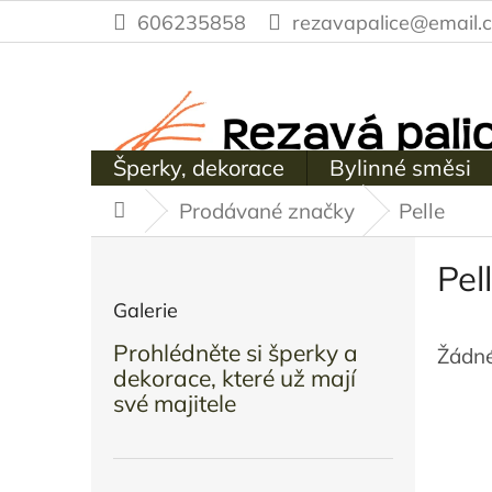
Přejít
606235858
rezavapalice@email.c
na
obsah
Šperky, dekorace
Bylinné směsi
Prodávané značky
Pelle
Domů
P
Pel
o
s
Galerie
t
Prohlédněte si šperky a
Žádné
r
dekorace, které už mají
a
své majitele
n
n
í