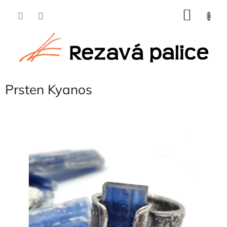
Přejít
NÁKU
na
obsah
KOŠÍK
Prsten Kyanos