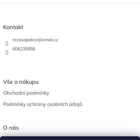
Z
á
p
a
Kontakt
t
í
rezavapalice
@
email.cz
606235858
Vše o nákupu
Obchodní podmínky
Podmínky ochrany osobních údajů
O nás
Krámek v Ostravě